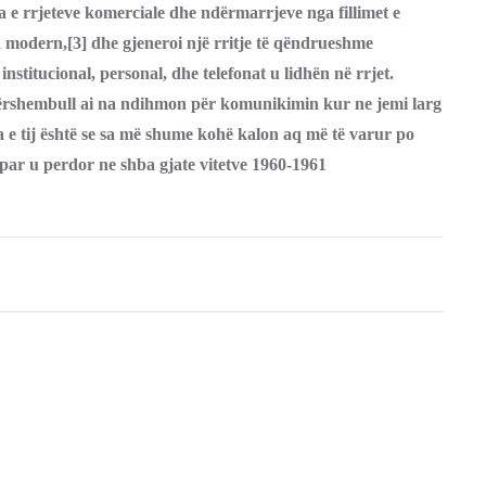
ja e rrjeteve komerciale dhe ndërmarrjeve nga fillimet e
in modern,[3] dhe gjeneroi një rritje të qëndrueshme
stitucional, personal, dhe telefonat u lidhën në rrjet.
j. Përshembull ai na ndihmon për komunikimin kur ne jemi larg
eqja e tij është se sa më shume kohë kalon aq më të varur po
e par u perdor ne shba gjate vitetve 1960-1961