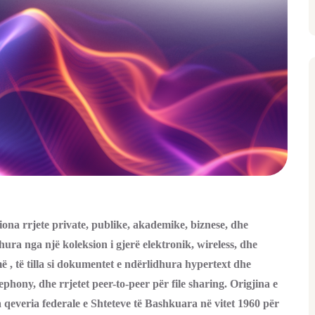
liona rrjete private, publike, akademike, biznese, dhe
hura nga një koleksion i gjerë elektronik, wireless, dhe
më , të tilla si dokumentet e ndërlidhura hypertext dhe
phony, dhe rrjetet peer-to-peer për file sharing. Origjina e
 qeveria federale e Shteteve të Bashkuara në vitet 1960 për