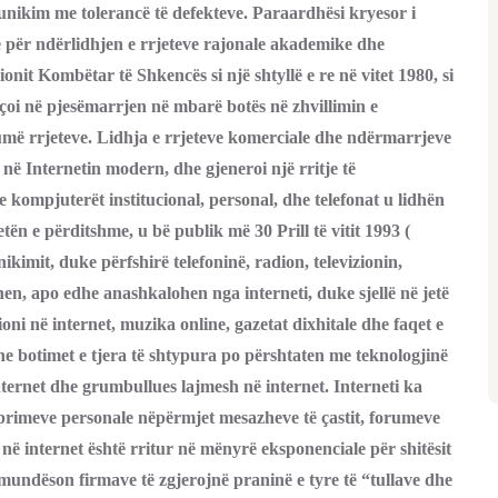
nikim me tolerancë të defekteve. Paraardhësi kryesor i
lë për ndërlidhjen e rrjeteve rajonale akademike dhe
onit Kombëtar të Shkencës si një shtyllë e re në vitet 1980, si
 çoi në pjesëmarrjen në mbarë botës në zhvillimin e
shumë rrjeteve. Lidhja e rrjeteve komerciale dhe ndërmarrjeve
t në Internetin modern, dhe gjeneroi një rritje të
kompjuterët institucional, personal, dhe telefonat u lidhën
tën e përditshme, u bë publik më 30 Prill të vitit 1993 (
kimit, duke përfshirë telefoninë, radion, televizionin,
hen, apo edhe anashkalohen nga interneti, duke sjellë në jetë
zioni në internet, muzika online, gazetat dixhitale dhe faqet e
 dhe botimet e tjera të shtypura po përshtaten me teknologjinë
nternet dhe grumbullues lajmesh në internet. Interneti ka
rimeve personale nëpërmjet mesazheve të çastit, forumeve
a në internet është rritur në mënyrë eksponenciale për shitësit
 mundëson firmave të zgjerojnë praninë e tyre të “tullave dhe