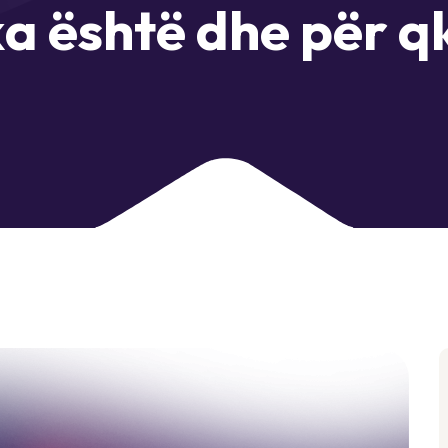
k
a
ë
s
h
t
ë
d
h
e
p
ë
r
q