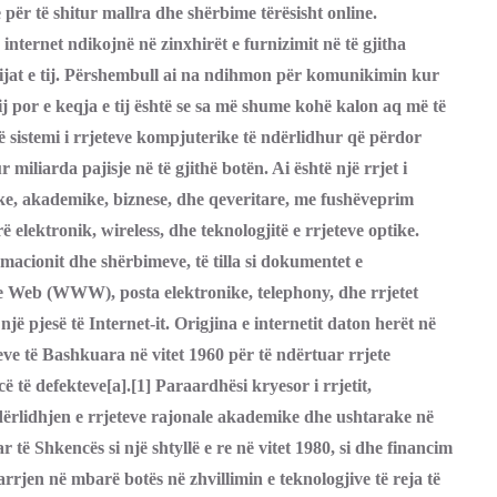
 për të shitur mallra dhe shërbime tërësisht online.
internet ndikojnë në zinxhirët e furnizimit në të gjitha
këqijat e tij. Përshembull ai na ndihmon për komunikimin kur
 tij por e keqja e tij është se sa më shume kohë kalon aq më të
ë sistemi i rrjeteve kompjuterike të ndërlidhur që përdor
 miliarda pajisje në të gjithë botën. Ai është një rrjet i
ike, akademike, biznese, dhe qeveritare, me fushëveprim
rë elektronik, wireless, dhe teknologjitë e rrjeteve optike.
macionit dhe shërbimeve, të tilla si dokumentet e
e Web (WWW), posta elektronike, telephony, dhe rrjetet
jë pjesë të Internet-it. Origjina e internetit daton herët në
ve të Bashkuara në vitet 1960 për të ndërtuar rrjete
të defekteve[a].[1] Paraardhësi kryesor i rrjetit,
dërlidhjen e rrjeteve rajonale akademike dhe ushtarake në
 të Shkencës si një shtyllë e re në vitet 1980, si dhe financim
arrjen në mbarë botës në zhvillimin e teknologjive të reja të