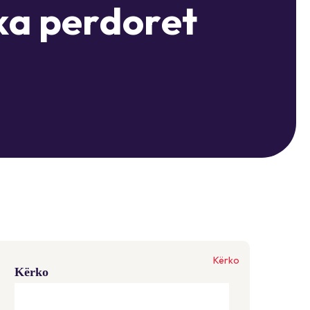
k
a
p
e
r
d
o
r
e
t
Kërko
Kërko