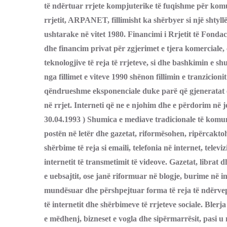
të ndërtuar rrjete kompjuterike të fuqishme për komu
rrjetit, ARPANET, fillimisht ka shërbyer si një shtyl
ushtarake në vitet 1980. Financimi i Rrjetit të Fondaci
dhe financim privat për zgjerimet e tjera komerciale,
teknologjive të reja të rrjeteve, si dhe bashkimin e 
nga fillimet e viteve 1990 shënon fillimin e tranzicioni
qëndrueshme eksponenciale duke parë që gjeneratat e 
në rrjet. Interneti që ne e njohim dhe e përdorim në je
30.04.1993 ) Shumica e mediave tradicionale të komuni
postën në letër dhe gazetat, riformësohen, ripërcakto
shërbime të reja si emaili, telefonia në internet, televi
internetit të transmetimit të videove. Gazetat, librat
e uebsajtit, ose janë riformuar në blogje, burime në i
mundësuar dhe përshpejtuar forma të reja të ndërvep
të internetit dhe shërbimeve të rrjeteve sociale. Blerj
e mëdhenj, bizneset e vogla dhe sipërmarrësit, pasi u