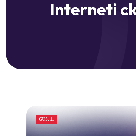
I
n
t
e
r
n
e
t
i
c
GUS, 11