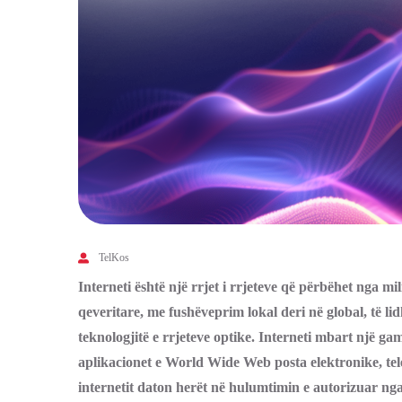
TelKos
Interneti është një rrjet i rrjeteve që përbëhet nga mi
qeveritare, me fushëveprim lokal deri në global, të lid
teknologjitë e rrjeteve optike. Interneti mbart një ga
aplikacionet e World Wide Web posta elektronike, tele
internetit daton herët në hulumtimin e autorizuar nga