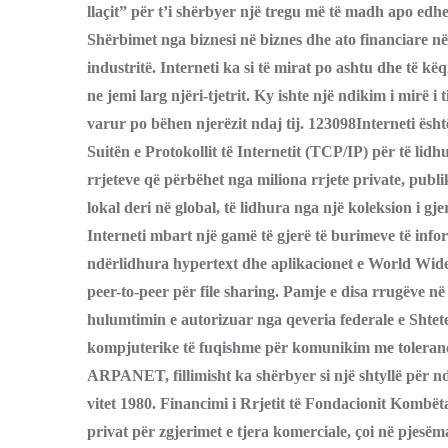
llaçit” për t’i shërbyer një tregu më të madh apo edhe
Shërbimet nga biznesi në biznes dhe ato financiare në 
industritë. Interneti ka si të mirat po ashtu dhe të 
ne jemi larg njëri-tjetrit. Ky ishte një ndikim i mirë i
varur po bëhen njerëzit ndaj tij. 123098Interneti ësht
Suitën e Protokollit të Internetit (TCP/IP) për të lidhur
rrjeteve që përbëhet nga miliona rrjete private, publ
lokal deri në global, të lidhura nga një koleksion i gje
Interneti mbart një gamë të gjerë të burimeve të infor
ndërlidhura hypertext dhe aplikacionet e World Wid
peer-to-peer për file sharing. Pamje e disa rrugëve në n
hulumtimin e autorizuar nga qeveria federale e Shtete
kompjuterike të fuqishme për komunikim me tolerancë 
ARPANET, fillimisht ka shërbyer si një shtyllë për n
vitet 1980. Financimi i Rrjetit të Fondacionit Kombëtar
privat për zgjerimet e tjera komerciale, çoi në pjesëm