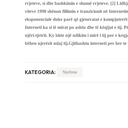
rrjeteve, si dhe bashkimin e shumë rrjeteve. [2] Lidh
viteve 1990 shënon fillimin e tranzicionit në Internet
eksponenciale duke parë që gjeneratat e kompjuterët in
Interneti ka si të mirat po ashtu dhe të këqijat e ti
njëri-tjetrit. Ky ishte një ndikim i mirë i tij por e k
bëhen njerëzit ndaj tij.Gjithashtu interneti per her t
KATEGORIA:
Njoftime