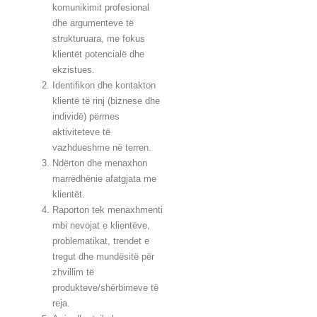
komunikimit profesional
dhe argumenteve të
strukturuara, me fokus
klientët potencialë dhe
ekzistues.
Identifikon dhe kontakton
klientë të rinj (biznese dhe
individë) përmes
aktiviteteve të
vazhdueshme në terren.
Ndërton dhe menaxhon
marrëdhënie afatgjata me
klientët.
Raporton tek menaxhmenti
mbi nevojat e klientëve,
problematikat, trendet e
tregut dhe mundësitë për
zhvillim të
produkteve/shërbimeve të
reja.