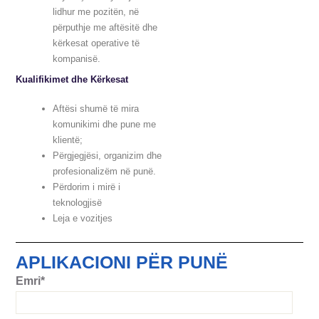
lidhur me pozitën, në
përputhje me aftësitë dhe
kërkesat operative të
kompanisë.
Kualifikimet dhe Kërkesat
Aftësi shumë të mira
komunikimi dhe pune me
klientë;
Përgjegjësi, organizim dhe
profesionalizëm në punë.
Përdorim i mirë i
teknologjisë
Leja e vozitjes
APLIKACIONI PËR PUNË
Emri*