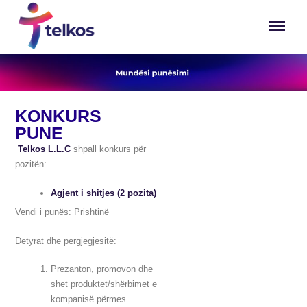
E-PAGESAT
KONKURS
PUNE
Telkos L.L.C
shpall konkurs për
pozitën:
Agjent i shitjes (2 pozita)
Vendi i punës: Prishtinë
Detyrat dhe pergjegjesitë:
Prezanton, promovon dhe
shet produktet/shërbimet e
kompanisë përmes