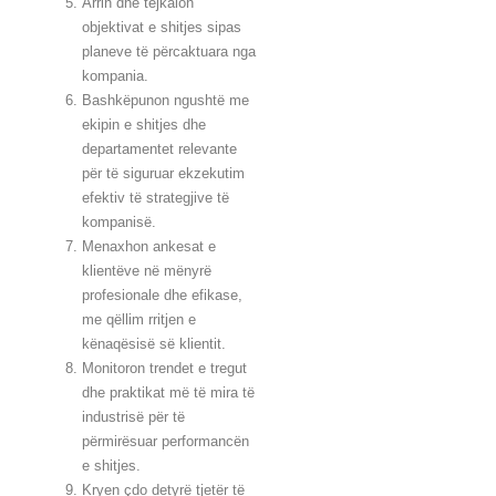
Arrin dhe tejkalon
objektivat e shitjes sipas
planeve të përcaktuara nga
kompania.
Bashkëpunon ngushtë me
ekipin e shitjes dhe
departamentet relevante
për të siguruar ekzekutim
efektiv të strategjive të
kompanisë.
Menaxhon ankesat e
klientëve në mënyrë
profesionale dhe efikase,
me qëllim rritjen e
kënaqësisë së klientit.
Monitoron trendet e tregut
dhe praktikat më të mira të
industrisë për të
përmirësuar performancën
e shitjes.
Kryen çdo detyrë tjetër të