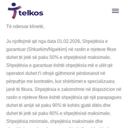
Të nderuar klinetë,
Ju njoftojmë që nga data 01.02.2026, Shpejtësia e
garantuar (Shkarkim/Ngarkim) në rastin e rrjeteve fikse
duhet të jetë së paku 50% e shpejtësisë maksimale.
Shpejtësia e garantuar është shpejtësia më e ulët që
operatori duhet t’i ofrojë gjithmonë përdoruesit në
përputhje me kontratën, kur shërbimet e specializuara
janë të fikura. Shpejtësia e zakonshme në dispozicion në
rastin e rrjeteve fikse është shpejtësia që një parapagues
duhet të arrijë së paku 90% të kohës gjatë ditës dhe
duhet të jetë së paku 80% e shpejtësisë maksimale.
Shpejtësia minimale, shpejtësia maksimale dhe