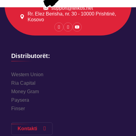
support@telkos.net
Rr. Elez Berisha, nr. 30 - 10000 Prishtinë,
Kosovo
Distributorët:
Western Union
Ria Capital
Money Gram
Paysera
Finser
Kontakti