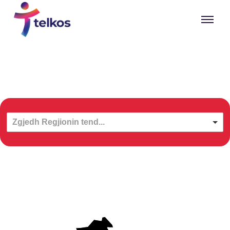
E-PAGESAT
Zgjedh Regjionin tend...