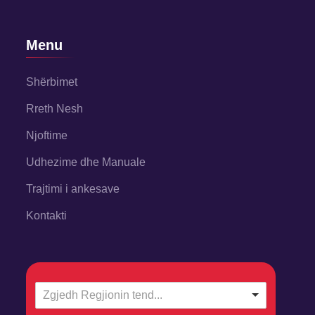
Menu
Shërbimet
Rreth Nesh
Njoftime
Udhezime dhe Manuale
Trajtimi i ankesave
Kontakti
Zgjedh Regjionin tend...