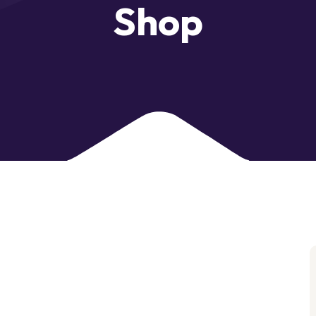
S
h
o
p