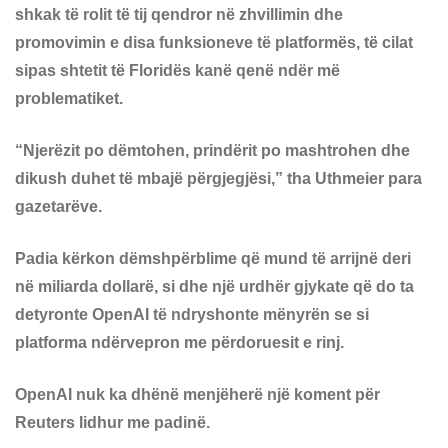
shkak të rolit të tij qendror në zhvillimin dhe
promovimin e disa funksioneve të platformës, të cilat
sipas shtetit të Floridës kanë qenë ndër më
problematiket.
“Njerëzit po dëmtohen, prindërit po mashtrohen dhe
dikush duhet të mbajë përgjegjësi,” tha Uthmeier para
gazetarëve.
Padia kërkon dëmshpërblime që mund të arrijnë deri
në miliarda dollarë, si dhe një urdhër gjykate që do ta
detyronte OpenAI të ndryshonte mënyrën se si
platforma ndërvepron me përdoruesit e rinj.
OpenAI nuk ka dhënë menjëherë një koment për
Reuters lidhur me padinë.