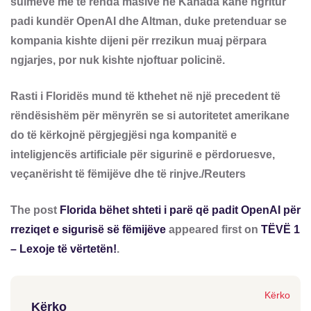
sulmeve më të rënda masive në Kanada kanë ngritur
padi kundër OpenAI dhe Altman, duke pretenduar se
kompania kishte dijeni për rrezikun muaj përpara
ngjarjes, por nuk kishte njoftuar policinë.
Rasti i Floridës mund të kthehet në një precedent të
rëndësishëm për mënyrën se si autoritetet amerikane
do të kërkojnë përgjegjësi nga kompanitë e
inteligjencës artificiale për sigurinë e përdoruesve,
veçanërisht të fëmijëve dhe të rinjve./Reuters
The post
Florida bëhet shteti i parë që padit OpenAI për
rreziqet e sigurisë së fëmijëve
appeared first on
TËVË 1
– Lexoje të vërtetën!
.
Kërko
Kërko