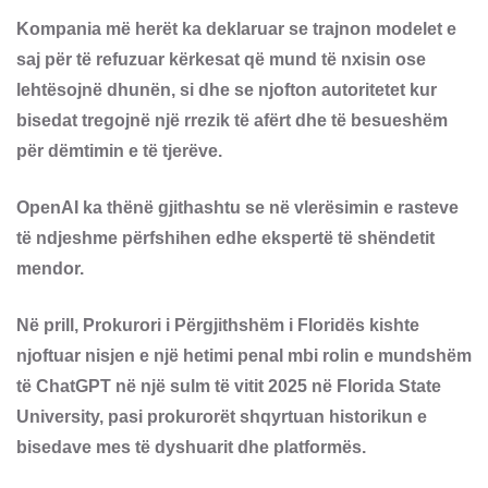
Kompania më herët ka deklaruar se trajnon modelet e
saj për të refuzuar kërkesat që mund të nxisin ose
lehtësojnë dhunën, si dhe se njofton autoritetet kur
bisedat tregojnë një rrezik të afërt dhe të besueshëm
për dëmtimin e të tjerëve.
OpenAI ka thënë gjithashtu se në vlerësimin e rasteve
të ndjeshme përfshihen edhe ekspertë të shëndetit
mendor.
Në prill, Prokurori i Përgjithshëm i Floridës kishte
njoftuar nisjen e një hetimi penal mbi rolin e mundshëm
të ChatGPT në një sulm të vitit 2025 në Florida State
University, pasi prokurorët shqyrtuan historikun e
bisedave mes të dyshuarit dhe platformës.