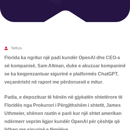
TelKos
Florida ka ngritur një padi kundër OpenAI dhe CEO-s
së kompanisë, Sam Altman, duke e akuzuar kompaninë
se ka keqprezantuar sigurinë e platformës ChatGPT,
veçanërisht në raport me përdoruesit e mitur.
Padia, e depozituar të hënën në gjykatën shtetërore të
Floridës nga Prokurori i Përgjithshëm i shtetit, James
Uthmeier, shënon rastin e parë kur një shtet amerikan
ndërmerr veprim ligjor kundër OpenAI për çështje që
lidhen me sigurinë e fëmijëve.