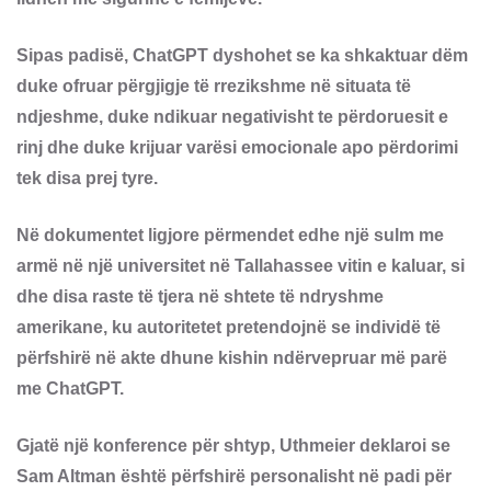
Sipas padisë, ChatGPT dyshohet se ka shkaktuar dëm
duke ofruar përgjigje të rrezikshme në situata të
ndjeshme, duke ndikuar negativisht te përdoruesit e
rinj dhe duke krijuar varësi emocionale apo përdorimi
tek disa prej tyre.
Në dokumentet ligjore përmendet edhe një sulm me
armë në një universitet në Tallahassee vitin e kaluar, si
dhe disa raste të tjera në shtete të ndryshme
amerikane, ku autoritetet pretendojnë se individë të
përfshirë në akte dhune kishin ndërvepruar më parë
me ChatGPT.
Gjatë një konference për shtyp, Uthmeier deklaroi se
Sam Altman është përfshirë personalisht në padi për