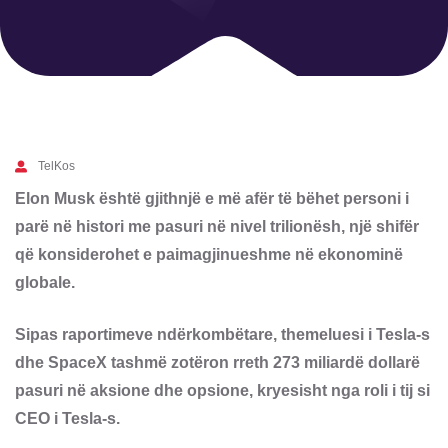
TelKos
Elon Musk është gjithnjë e më afër të bëhet personi i
parë në histori me pasuri në nivel trilionësh, një shifër
që konsiderohet e paimagjinueshme në ekonominë
globale.
Sipas raportimeve ndërkombëtare, themeluesi i Tesla-s
dhe SpaceX tashmë zotëron rreth 273 miliardë dollarë
pasuri në aksione dhe opsione, kryesisht nga roli i tij si
CEO i Tesla-s.