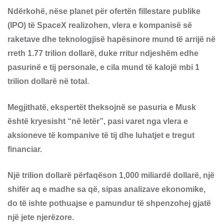
Ndërkohë, nëse planet për ofertën fillestare publike
(IPO) të SpaceX realizohen, vlera e kompanisë së
raketave dhe teknologjisë hapësinore mund të arrijë në
rreth 1.77 trilion dollarë, duke rritur ndjeshëm edhe
pasurinë e tij personale, e cila mund të kalojë mbi 1
trilion dollarë në total.
Megjithatë, ekspertët theksojnë se pasuria e Musk
është kryesisht “në letër”, pasi varet nga vlera e
aksioneve të kompanive të tij dhe luhatjet e tregut
financiar.
Një trilion dollarë përfaqëson 1,000 miliardë dollarë, një
shifër aq e madhe sa që, sipas analizave ekonomike,
do të ishte pothuajse e pamundur të shpenzohej gjatë
një jete njerëzore.