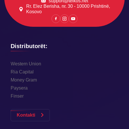
support@telkos.net
Rr. Elez Berisha, nr. 30 - 10000 Prishtinë,
Kosovo
Distributorët:
Western Union
Ria Capital
Money Gram
Paysera
Finser
Kontakti