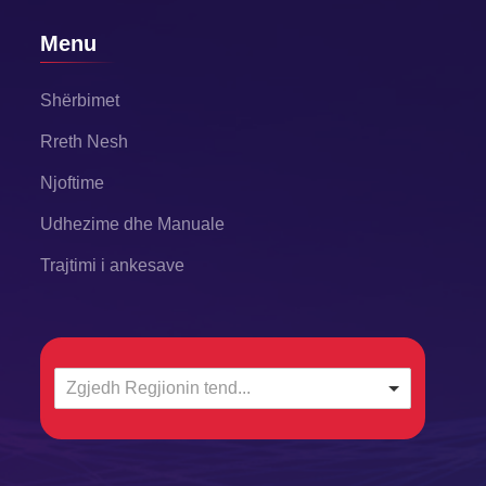
Menu
Shërbimet
Rreth Nesh
Njoftime
Udhezime dhe Manuale
Trajtimi i ankesave
Zgjedh Regjionin tend...